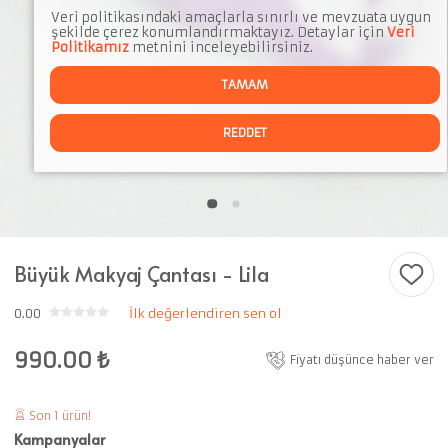
Veri politikasındaki amaçlarla sınırlı ve mevzuata uygun
şekilde çerez konumlandırmaktayız. Detaylar için
Veri
Politikamız
metnini inceleyebilirsiniz.
TAMAM
REDDET
Büyük Makyaj Çantası - Lila
0.00
İlk değerlendiren sen ol
990.00
₺
Fiyatı düşünce haber ver
Son 1 ürün!
Kampanyalar