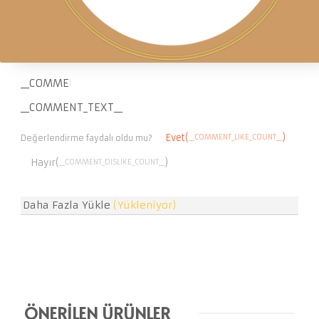
gerekmektedir
__COMMENT_RATING__
__COMMENT_DATE__
__CUSTOMER_NAM
__COMMENT_THUMBNAIL_IMG__
__COMMENT_TEXT__
Evet(
)
__COMMENT_LIKE_COUNT__
Değerlendirme faydalı oldu mu?
Hayır(
)
__COMMENT_DISLIKE_COUNT__
Daha Fazla Yükle
(Yükleniyor)
ÖNERİLEN ÜRÜNLER