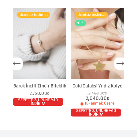
Ücretsiz teslimat
Ücretsiz teslimat
%15
S
Barok İncili Zincir Bileklik
Gold Galaksi Yıldız Kolye
2,750.00
₺
2,400.00
₺
2,040.00
₺
SEPETTE 2. ÜRÜNE %10
İNDİRİM
Tükenmek Üzere
SEPETTE 2. ÜRÜNE %10
İNDİRİM