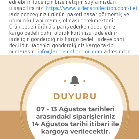
edilebilir. İade için bize iletişim sayfamızdan
ulaşabilirsiniz
https://www.ladenscollection.com/ilet
İade edeceğiniz ürünün, paketi hasar görmemiş ve
ürünün kullanılmamış olması gerekmektedir.
Ürün bedeli ürünü sipariş ederken ödediğiniz
kargo bedeli dahil olarak kartınıza iade edilir.
İade için gönderdiğiniz kargo bedeli iadeye dahil
değildir. İadenizi gönderdiğiniz kargo takip
numarasını
info@ladenscollection.com
adresinden
bizimle paylaşmanızı rica ederiz.
Ürün tarafımıza ulaştığında iade kriterleri
çerçevesinde uygun ise hesabınıza ödemenizi iade
ediyor olacağız.
Büyük Makyaj Çantası - Lila için
kullanıcı değerlendirmeleri
İlk Değerlendiren Sen Ol
Değerlendirme yapabilmek için oturum açmanız