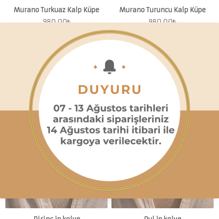
Murano Turkuaz Kalp Küpe
Murano Turuncu Kalp Küpe
980.00
₺
980.00
₺
Tükenmek Üzere
Tükenmek Üzere
SEPETTE 2. ÜRÜNE %10
SEPETTE 2. ÜRÜNE %10
İNDİRİM
İNDİRİM
Ücretsiz teslimat
Ücretsiz teslimat