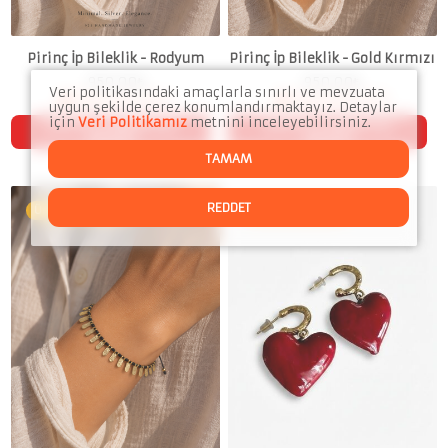
Pirinç İp Bileklik - Rodyum
Pirinç İp Bileklik - Gold Kırmızı
950.00
₺
950.00
₺
Veri politikasındaki amaçlarla sınırlı ve mevzuata
Tükenmek Üzere
Tükenmek Üzere
uygun şekilde çerez konumlandırmaktayız. Detaylar
için
Veri Politikamız
metnini inceleyebilirsiniz.
SEPETTE 2. ÜRÜNE %10
SEPETTE 2. ÜRÜNE %10
İNDİRİM
İNDİRİM
TAMAM
REDDET
Ücretsiz teslimat
Ücretsiz teslimat