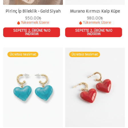
Pirinç İp Bileklik - Gold Siyah
Murano Kırmızı Kalp Küpe
950.00
₺
980.00
₺
Tükenmek Üzere
Tükenmek Üzere
SEPETTE 2. ÜRÜNE %10
SEPETTE 2. ÜRÜNE %10
İNDİRİM
İNDİRİM
Ücretsiz teslimat
Ücretsiz teslimat