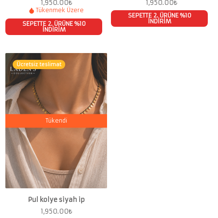
1,950.00
₺
1,950.00
₺
Tükenmek Üzere
SEPETTE 2. ÜRÜNE %10
İNDİRİM
SEPETTE 2. ÜRÜNE %10
İNDİRİM
Ücretsiz teslimat
Tükendi
Pul kolye siyah ip
1,950.00
₺