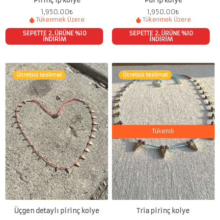
Pirinç ip kolye
Pul ip kolye
1,950.00
₺
1,950.00
₺
Tükenmek Üzere
Tükenmek Üzere
SEPETTE 2. ÜRÜNE %10
SEPETTE 2. ÜRÜNE %10
İNDİRİM
İNDİRİM
Ücretsiz teslimat
Ücretsiz teslimat
Tükendi
Üçgen detaylı pirinç kolye
Tria pirinç kolye