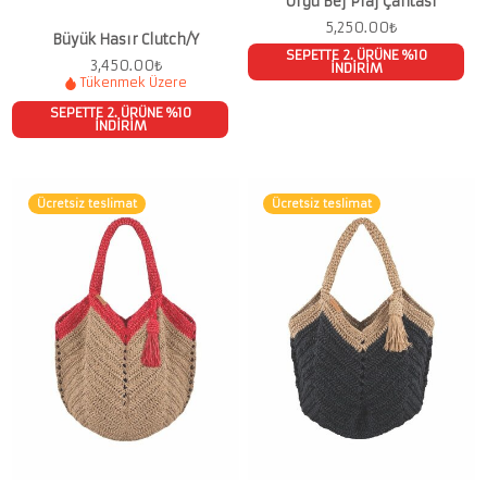
Örgü Bej Plaj Çantası
5,250.00
₺
Büyük Hasır Clutch/Y
SEPETTE 2. ÜRÜNE %10
3,450.00
₺
İNDİRİM
Tükenmek Üzere
SEPETTE 2. ÜRÜNE %10
İNDİRİM
Ücretsiz teslimat
Ücretsiz teslimat