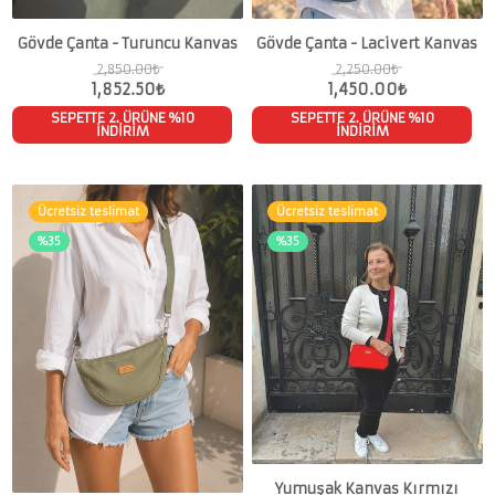
Gövde Çanta - Turuncu Kanvas
Gövde Çanta - Lacivert Kanvas
2,850.00
₺
2,250.00
₺
1,852.50
₺
1,450.00
₺
SEPETTE 2. ÜRÜNE %10
SEPETTE 2. ÜRÜNE %10
İNDİRİM
İNDİRİM
Ücretsiz teslimat
Ücretsiz teslimat
%35
%35
Yumuşak Kanvas Kırmızı