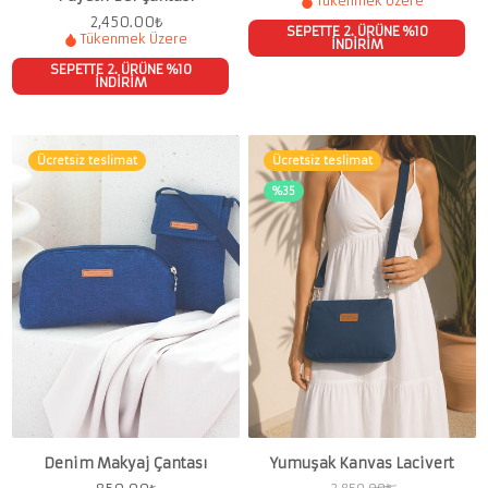
Tükenmek Üzere
2,450.00
₺
SEPETTE 2. ÜRÜNE %10
Tükenmek Üzere
İNDİRİM
SEPETTE 2. ÜRÜNE %10
İNDİRİM
Ücretsiz teslimat
Ücretsiz teslimat
%35
Denim Makyaj Çantası
Yumuşak Kanvas Lacivert