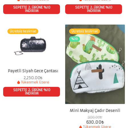
SEPETTE 2. ÜRÜNE %10
SEPETTE 2. ÜRÜNE %10
İNDİRİM
İNDİRİM
Ücretsiz teslimat
Ücretsiz teslimat
%30
Payetli Siyah Gece Çantası
2,250.00
₺
Tükenmek Üzere
SEPETTE 2. ÜRÜNE %10
İNDİRİM
Mini Makyaj Çadır Desenli
900.00
₺
630.00
₺
Tükenmek Üzere