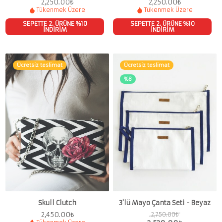
2,250.00
₺
2,250.00
₺
Tükenmek Üzere
Tükenmek Üzere
SEPETTE 2. ÜRÜNE %10
SEPETTE 2. ÜRÜNE %10
İNDİRİM
İNDİRİM
Ücretsiz teslimat
Ücretsiz teslimat
%8
Skull Clutch
3'lü Mayo Çanta Seti - Beyaz
2,450.00
₺
2,750.00
₺