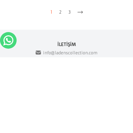
1
2
3
İLETİŞİM
info@ladenscollection.com
Tüm Laden’s Collection ürünleri el yapımı ve
özel üretimdir.
İLK SEN HABERDAR OL!
GÖNDER
Kampanya ve ürünler hakkında e-mail almayı kabul
ediyorum.