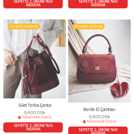
SEPETTE 2. ÜRÜNE %10
SEPETTE 2. ÜRÜNE %10
İNDİRİM
İNDİRİM
Ücretsiz teslimat
Ücretsiz teslimat
Süet Torba Çanta
Bordo El Çantası
6,400.00
₺
6,400.00
₺
Tükenmek Üzere
Tükenmek Üzere
SEPETTE 2. ÜRÜNE %10
İNDİRİM
SEPETTE 2. ÜRÜNE %10
İNDİRİM