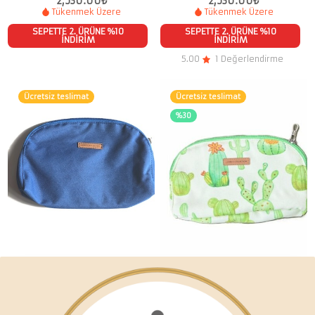
2,530.00
₺
2,530.00
₺
Tükenmek Üzere
Tükenmek Üzere
SEPETTE 2. ÜRÜNE %10
SEPETTE 2. ÜRÜNE %10
İNDİRİM
İNDİRİM
5.00
1 Değerlendirme
Ücretsiz teslimat
Ücretsiz teslimat
%30
Saks Makyaj Çantası
Mini Makyaj Kaktüs Desenli
850.00
₺
900.00
₺