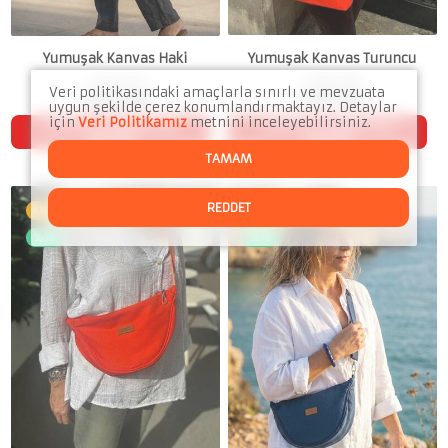
Yumuşak Kanvas Turuncu
Yumuşak Kanvas Haki
2,850.00
₺
2,850.00
₺
Veri politikasındaki amaçlarla sınırlı ve mevzuata
1,852.50
₺
1,852.50
₺
uygun şekilde çerez konumlandırmaktayız. Detaylar
için
Veri Politikamız
metnini inceleyebilirsiniz.
SEPETTE 2. ÜRÜNE %10
SEPETTE 2. ÜRÜNE %10
İNDİRİM
İNDİRİM
TAMAM
REDDET
Ücretsiz teslimat
Ücretsiz teslimat
%35
%36