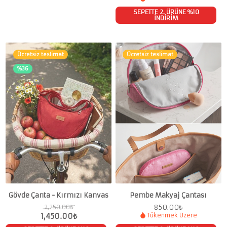
SEPETTE 2. ÜRÜNE %10
İNDİRİM
Ücretsiz teslimat
Ücretsiz teslimat
%36
Gövde Çanta - Kırmızı Kanvas
Pembe Makyaj Çantası
850.00
₺
2,250.00
₺
1,450.00
₺
Tükenmek Üzere