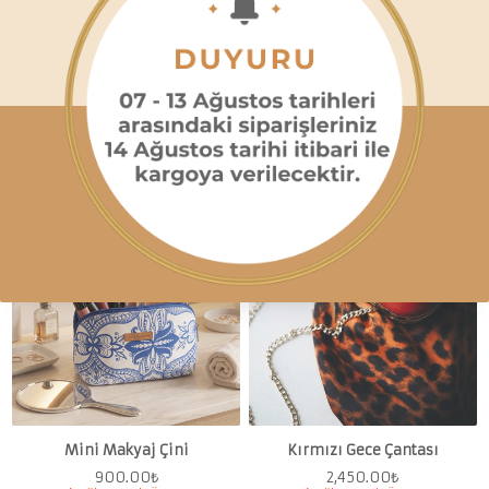
630.00
₺
Tükenmek Üzere
Tükenmek Üzere
SEPETTE 2. ÜRÜNE %10
İNDİRİM
SEPETTE 2. ÜRÜNE %10
İNDİRİM
Ücretsiz teslimat
Ücretsiz teslimat
Mini Makyaj Çini
Kırmızı Gece Çantası
900.00
₺
2,450.00
₺