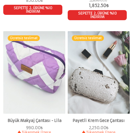
850.00
₺
2,850.00
₺
1,852.50
₺
SEPETTE 2. ÜRÜNE %10
İNDİRİM
SEPETTE 2. ÜRÜNE %10
İNDİRİM
Ücretsiz teslimat
Ücretsiz teslimat
Büyük Makyaj Çantası - Lila
Payetli Krem Gece Çantası
990.00
₺
2,250.00
₺
Tükenmek Üzere
Tükenmek Üzere