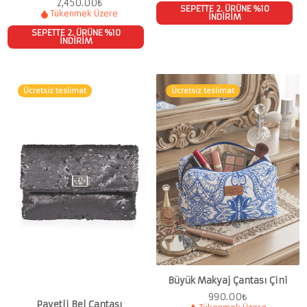
2,450.00
₺
SEPETTE 2. ÜRÜNE %10
Tükenmek Üzere
İNDİRİM
SEPETTE 2. ÜRÜNE %10
İNDİRİM
Ücretsiz teslimat
Ücretsiz teslimat
Büyük Makyaj Çantası Çini
990.00
₺
Payetli Bel Çantası