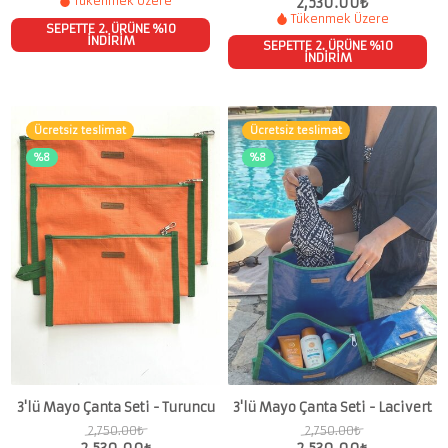
2,530.00
₺
Tükenmek Üzere
Tükenmek Üzere
SEPETTE 2. ÜRÜNE %10
İNDİRİM
SEPETTE 2. ÜRÜNE %10
İNDİRİM
Ücretsiz teslimat
Ücretsiz teslimat
%8
%8
3'lü Mayo Çanta Seti - Turuncu
3'lü Mayo Çanta Seti - Lacivert
2,750.00
₺
2,750.00
₺