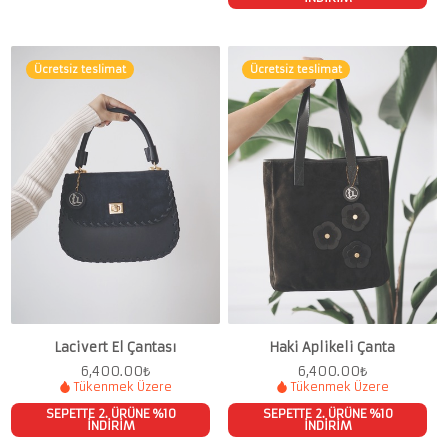
Ücretsiz teslimat
Ücretsiz teslimat
Lacivert El Çantası
Haki Aplikeli Çanta
6,400.00
₺
6,400.00
₺
Tükenmek Üzere
Tükenmek Üzere
SEPETTE 2. ÜRÜNE %10
SEPETTE 2. ÜRÜNE %10
İNDİRİM
İNDİRİM