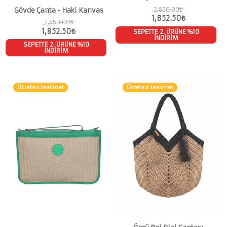
2,850.00
₺
Gövde Çanta - Haki Kanvas
1,852.50
₺
2,850.00
₺
1,852.50
₺
SEPETTE 2. ÜRÜNE %10
İNDİRİM
SEPETTE 2. ÜRÜNE %10
İNDİRİM
Ücretsiz teslimat
Ücretsiz teslimat