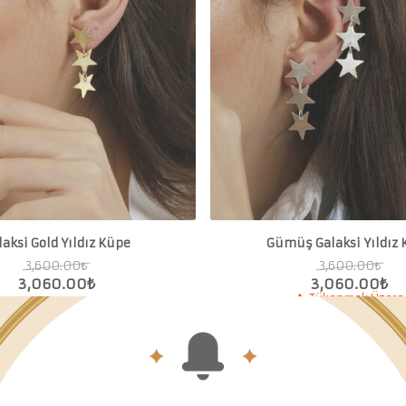
laksi Gold Yıldız Küpe
Gümüş Galaksi Yıldız
3,600.00
₺
3,600.00
₺
3,060.00
₺
3,060.00
₺
Tükenmek Üzere
TE 2. ÜRÜNE %10 İNDİRİM
SEPETTE 2. ÜRÜNE %10 İND