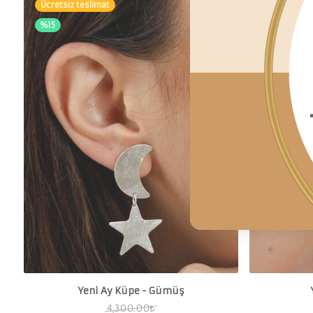
Ücretsiz teslimat
Ücretsiz te
%15
%15
Yeni Ay Küpe - Gümüş
4,300.00
₺