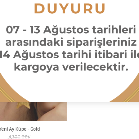
slimat
Tükendi
Yeni Ay Küpe - Gold
4,300.00
₺