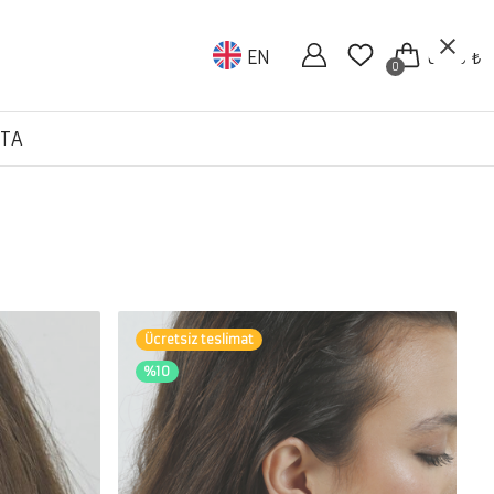
EN
0.00 ₺
0
TA
Ücretsiz teslimat
%10