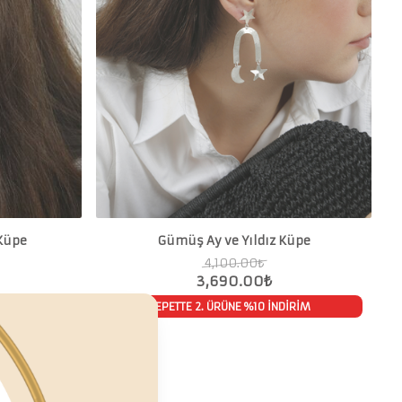
 Küpe
Gümüş Ay ve Yıldız Küpe
4,100.00
₺
3,690.00
₺
SEPETTE 2. ÜRÜNE %10 İNDİRİM
İRİM