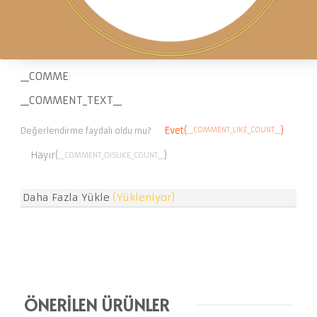
gerekmektedir
__COMMENT_RATING__
__COMMENT_DATE__
__CUSTOMER_NAM
__COMMENT_THUMBNAIL_IMG__
__COMMENT_TEXT__
Evet(
)
__COMMENT_LIKE_COUNT__
Değerlendirme faydalı oldu mu?
Hayır(
)
__COMMENT_DISLIKE_COUNT__
Daha Fazla Yükle
(Yükleniyor)
ÖNERİLEN ÜRÜNLER