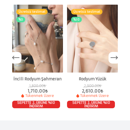
Ücretsiz teslimat
Ücretsiz teslimat
%5
%10
S
S
İncili Rodyum Şahmeran
Rodyum Yüzük
1,800.00
₺
2,900.00
₺
1,710.00
₺
2,610.00
₺
Tükenmek Üzere
Tükenmek Üzere
SEPETTE 2. ÜRÜNE %10
SEPETTE 2. ÜRÜNE %10
İNDİRİM
İNDİRİM