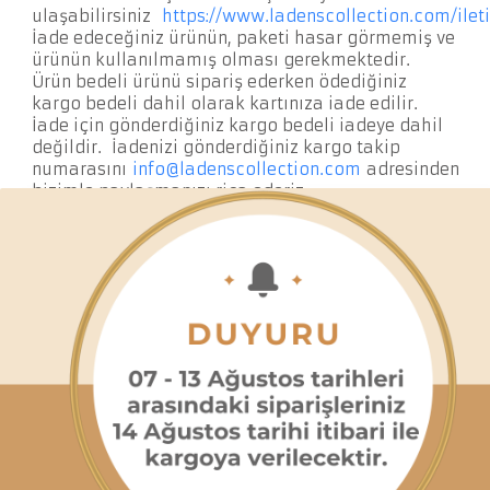
ulaşabilirsiniz
https://www.ladenscollection.com/ilet
İade edeceğiniz ürünün, paketi hasar görmemiş ve
ürünün kullanılmamış olması gerekmektedir.
Ürün bedeli ürünü sipariş ederken ödediğiniz
kargo bedeli dahil olarak kartınıza iade edilir.
İade için gönderdiğiniz kargo bedeli iadeye dahil
değildir. İadenizi gönderdiğiniz kargo takip
numarasını
info@ladenscollection.com
adresinden
bizimle paylaşmanızı rica ederiz.
Ürün tarafımıza ulaştığında iade kriterleri
çerçevesinde uygun ise hesabınıza ödemenizi iade
ediyor olacağız.
Midyeli Halka Küpe için kullanıcı
değerlendirmeleri
İlk Değerlendiren Sen Ol
Değerlendirme yapabilmek için oturum açmanız