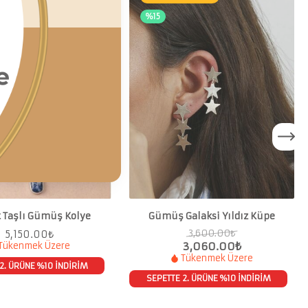
%15
t Taşlı Gümüş Kolye
Gümüş Galaksi Yıldız Küpe
3,600.00
₺
5,150.00
₺
Tükenmek Üzere
3,060.00
₺
Tükenmek Üzere
2. ÜRÜNE %10 İNDİRİM
SEPETTE 2. ÜRÜNE %10 İNDİRİM