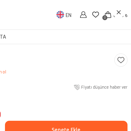
EN
0.00 ₺
0
TA
n ol
Fiyatı düşünce haber ver
Sepete Ekle