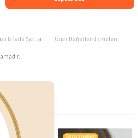
go & İade Şartları
Ürün Değerlendirmeleri
lamadır.
teslimat
Ücretsiz teslimat