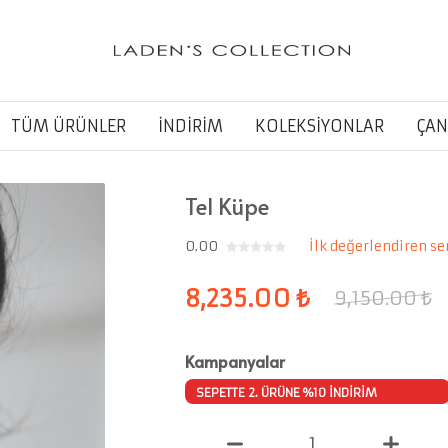
TÜM ÜRÜNLER
İNDİRİM
KOLEKSİYONLAR
ÇAN
Tel Küpe
0.00
İlk değerlendiren se
8,235.00
₺
9,150.00
₺
Kampanyalar
SEPETTE 2. ÜRÜNE %10 İNDİRİM