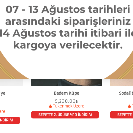
lye
Badem Küpe
Sodali
9,200.00
₺
Tükenmek Üzere
ere
SEPETTE 2. ÜRÜNE %10 İNDİRİM
SEPETTE 
İNDİRİM