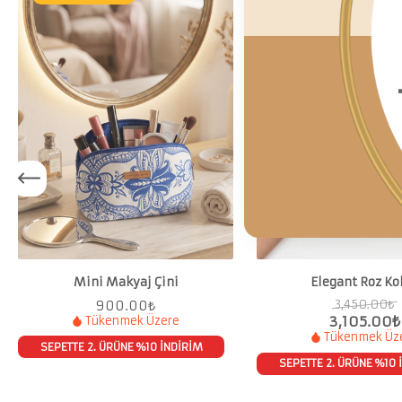
%10
Mini Makyaj Çini
Elegant Roz Ko
3,450.00
₺
900.00
₺
Tükenmek Üzere
3,105.00
₺
Tükenmek Üz
SEPETTE 2. ÜRÜNE %10 İNDİRİM
SEPETTE 2. ÜRÜNE %10 