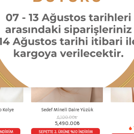
Ücretsiz teslimat
Ücretsiz 
%10
%10
p Kolye
Sedef Mineli Daire Yüzük
6,100.00
₺
5,490.00
₺
İNDİRİM
SEPETTE 2. ÜRÜNE %10 İNDİRİM