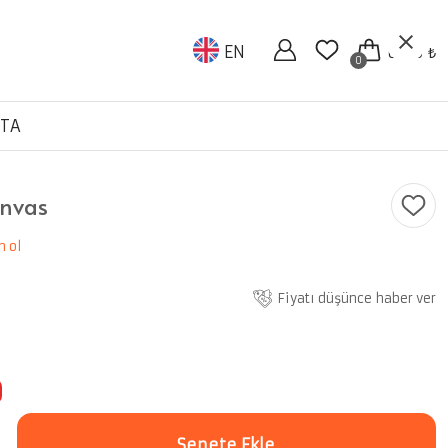
EN
0.00 ₺
0
TA
anvas
n ol
Fiyatı düşünce haber ver
Sepete Ekle