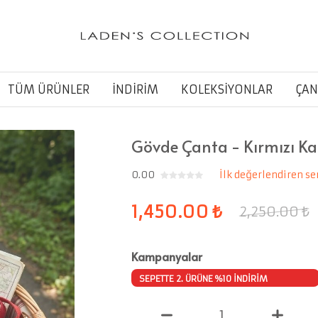
TÜM ÜRÜNLER
İNDİRİM
KOLEKSİYONLAR
ÇAN
Gövde Çanta - Kırmızı K
0.00
İlk değerlendiren se
1,450.00
₺
2,250.00
₺
Kampanyalar
SEPETTE 2. ÜRÜNE %10 İNDİRİM