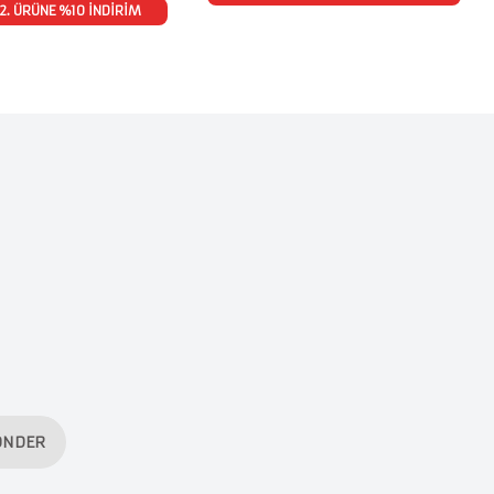
2. ÜRÜNE %10 İNDİRİM
ÖNDER