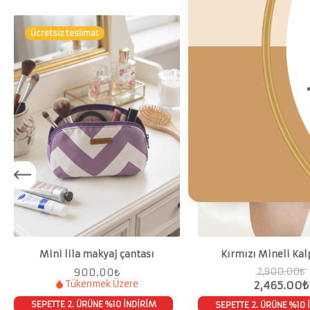
Ücretsiz teslimat
Ücretsiz teslimat
%15
Mini lila makyaj çantası
Kırmızı Mineli Kal
2,900.00
₺
900.00
₺
Tükenmek Üzere
2,465.00
₺
SEPETTE 2. ÜRÜNE %10 İNDİRİM
SEPETTE 2. ÜRÜNE %10 