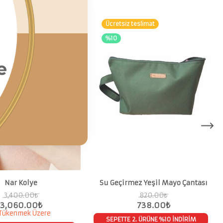
teslimat
Ücretsiz teslimat
%10
Nar Kolye
Su Geçirmez Yeşil Mayo Çantası
3,400.00
₺
820.00
₺
3,060.00
₺
738.00
₺
Tükenmek Üzere
SEPETTE 2. ÜRÜNE %10 İNDİRİM